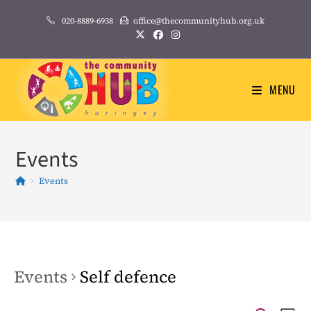
Skip
020-8889-6938
office@thecommunityhub.org.uk
to
content
MENU
Events
>
Events
Events
Self defence